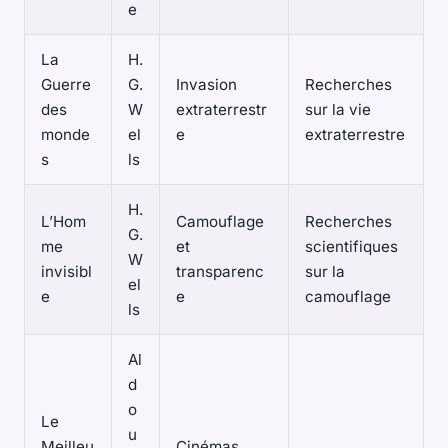
e
La
H.
Guerre
G.
Invasion
Recherches
des
W
extraterrestr
sur la vie
monde
el
e
extraterrestre
s
ls
H.
L’Hom
Camouflage
Recherches
G.
me
et
scientifiques
W
invisibl
transparenc
sur la
el
e
e
camouflage
ls
Al
d
o
Le
u
Meilleu
Cinémas