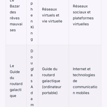
Le
p
Bazar
Réseaux
h
Réseaux
des
sociaux et
e
virtuels et
rêves
plateformes
n
vie virtuelle
mauvai
virtuelles
Ki
ses
n
g
D
o
u
Le
gl
Guide du
Internet et
Guide
a
routard
technologies
du
s
galactique
de
routard
A
(ordinateur
communicatio
galacti
d
portable)
n mobiles
que
a
m