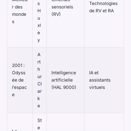
s
Technologies
r des
sensoriels
H
de RV et RA
monde
(RV)
u
s
xl
e
y
A
rt
2001 :
h
Odyss
Intelligence
IA et
ur
ée de
artificielle
assistants
Cl
l’espac
(HAL 9000)
virtuels
ar
e
k
e
St
e