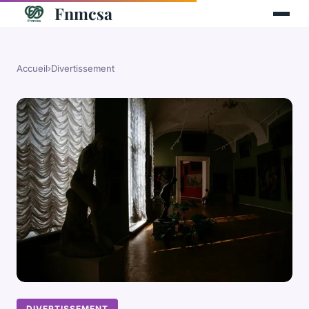
Fnmcsa
Accueil
›
Divertissement
DIVERTISSEMENT