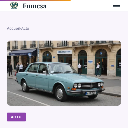
Fnmcsa
Accueil
›
Actu
ACTU